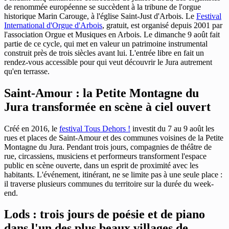
de renommée européenne se succèdent à la tribune de l'orgue
historique Marin Carouge, à l'église Saint-Just d'Arbois. Le
Festival
International d'Orgue d'Arbois
, gratuit, est organisé depuis 2001 par
l'association Orgue et Musiques en Arbois. Le dimanche 9 août fait
partie de ce cycle, qui met en valeur un patrimoine instrumental
construit près de trois siècles avant lui. L'entrée libre en fait un
rendez-vous accessible pour qui veut découvrir le Jura autrement
qu'en terrasse.
Saint-Amour : la Petite Montagne du
Jura transformée en scène à ciel ouvert
Créé en 2016, le
festival Tous Dehors !
investit du 7 au 9 août les
rues et places de Saint-Amour et des communes voisines de la Petite
Montagne du Jura. Pendant trois jours, compagnies de théâtre de
rue, circassiens, musiciens et performeurs transforment l'espace
public en scène ouverte, dans un esprit de proximité avec les
habitants. L'événement, itinérant, ne se limite pas à une seule place :
il traverse plusieurs communes du territoire sur la durée du week-
end.
Lods : trois jours de poésie et de piano
dans l'un des plus beaux villages de