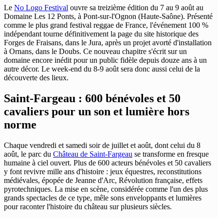
Le
No Logo Festival
ouvre sa treizième édition du 7 au 9 août au
Domaine Les 12 Ponts, à Pont-sur-l'Ognon (Haute-Saône). Présenté
comme le plus grand festival reggae de France, l'événement 100 %
indépendant tourne définitivement la page du site historique des
Forges de Fraisans, dans le Jura, après un projet avorté d'installation
à Ornans, dans le Doubs. Ce nouveau chapitre s'écrit sur un
domaine encore inédit pour un public fidèle depuis douze ans à un
autre décor. Le week-end du 8-9 août sera donc aussi celui de la
découverte des lieux.
Saint-Fargeau : 600 bénévoles et 50
cavaliers pour un son et lumière hors
norme
Chaque vendredi et samedi soir de juillet et août, dont celui du 8
août, le parc du
Château de Saint-Fargeau
se transforme en fresque
humaine à ciel ouvert. Plus de 600 acteurs bénévoles et 50 cavaliers
y font revivre mille ans d'histoire : jeux équestres, reconstitutions
médiévales, épopée de Jeanne d'Arc, Révolution française, effets
pyrotechniques. La mise en scène, considérée comme l'un des plus
grands spectacles de ce type, mêle sons enveloppants et lumières
pour raconter l'histoire du château sur plusieurs siècles.