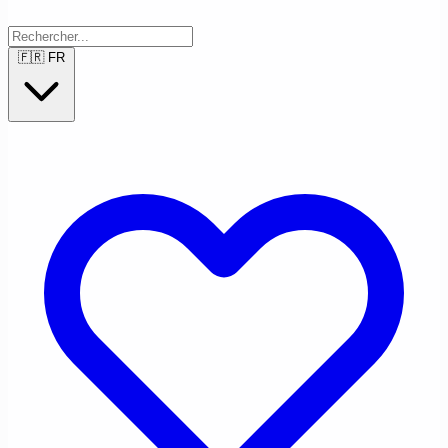
🇫🇷
FR