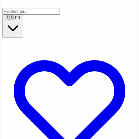
🇫🇷
FR