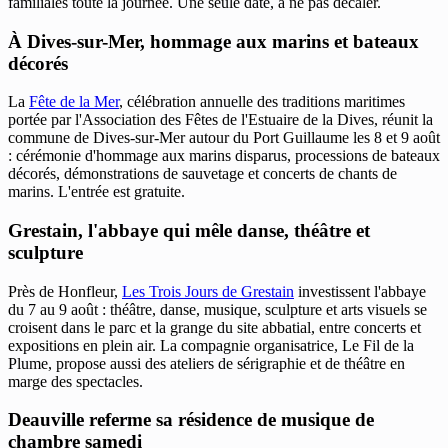
familiales toute la journée. Une seule date, à ne pas décaler.
À Dives-sur-Mer, hommage aux marins et bateaux
décorés
La
Fête de la Mer
, célébration annuelle des traditions maritimes
portée par l'Association des Fêtes de l'Estuaire de la Dives, réunit la
commune de Dives-sur-Mer autour du Port Guillaume les 8 et 9 août
: cérémonie d'hommage aux marins disparus, processions de bateaux
décorés, démonstrations de sauvetage et concerts de chants de
marins. L'entrée est gratuite.
Grestain, l'abbaye qui mêle danse, théâtre et
sculpture
Près de Honfleur,
Les Trois Jours de Grestain
investissent l'abbaye
du 7 au 9 août : théâtre, danse, musique, sculpture et arts visuels se
croisent dans le parc et la grange du site abbatial, entre concerts et
expositions en plein air. La compagnie organisatrice, Le Fil de la
Plume, propose aussi des ateliers de sérigraphie et de théâtre en
marge des spectacles.
Deauville referme sa résidence de musique de
chambre samedi