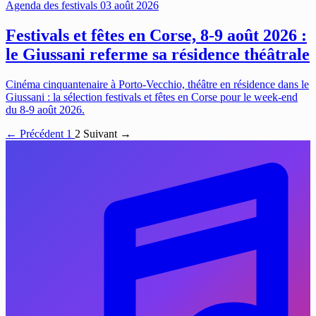
Agenda des festivals
03 août 2026
Festivals et fêtes en Corse, 8-9 août 2026 :
le Giussani referme sa résidence théâtrale
Cinéma cinquantenaire à Porto-Vecchio, théâtre en résidence dans le
Giussani : la sélection festivals et fêtes en Corse pour le week-end
du 8-9 août 2026.
← Précédent
1
2
Suivant →