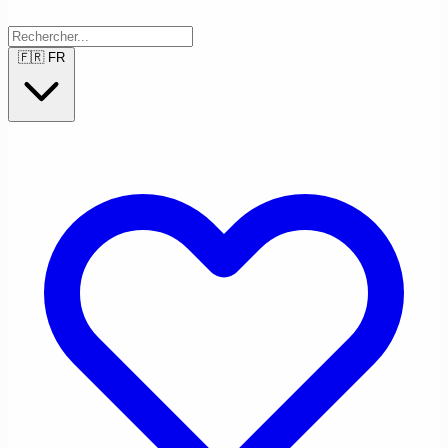
🇫🇷
FR