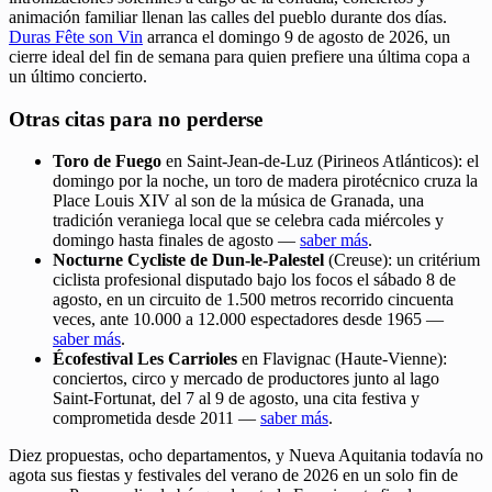
animación familiar llenan las calles del pueblo durante dos días.
Duras Fête son Vin
arranca el domingo 9 de agosto de 2026, un
cierre ideal del fin de semana para quien prefiere una última copa a
un último concierto.
Otras citas para no perderse
Toro de Fuego
en Saint-Jean-de-Luz (Pirineos Atlánticos): el
domingo por la noche, un toro de madera pirotécnico cruza la
Place Louis XIV al son de la música de Granada, una
tradición veraniega local que se celebra cada miércoles y
domingo hasta finales de agosto —
saber más
.
Nocturne Cycliste de Dun-le-Palestel
(Creuse): un critérium
ciclista profesional disputado bajo los focos el sábado 8 de
agosto, en un circuito de 1.500 metros recorrido cincuenta
veces, ante 10.000 a 12.000 espectadores desde 1965 —
saber más
.
Écofestival Les Carrioles
en Flavignac (Haute-Vienne):
conciertos, circo y mercado de productores junto al lago
Saint-Fortunat, del 7 al 9 de agosto, una cita festiva y
comprometida desde 2011 —
saber más
.
Diez propuestas, ocho departamentos, y Nueva Aquitania todavía no
agota sus fiestas y festivales del verano de 2026 en un solo fin de