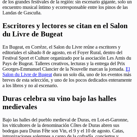
de los grandes festivales de la región: sin escenario gigante, solo un
encuentro musical íntimo y ecorresponsable entre los pinos de las
Landas de Gascuña.
Escritores y lectores se citan en el Salon
du Livre de Bugeat
En Bugeat, en Corrèze, el Salon du Livre reúne a escritores y
editoriales el sábado 8 de agosto, en el Foyer Rural, dentro del
Festival Sport et Culture organizado por la asociación Les Amis du
Pays de Bugeat. Talleres creativos, lecturas y la entrega del Prix
Georges-Emmanuel Clancier de la Nouvelle marcan la jornada.
El
Salon du Livre de Bugeat
dura un solo día, uno de los eventos más
breves de esta selección, y uno de los pocos dedicados enteramente
a los libros y no al escenario.
Duras celebra su vino bajo las halles
medievales
Bajo las halles del pueblo medieval de Duras, en Lot-et-Garonne,
los viticultores de la denominación Côtes de Duras abren sus
bodegas para Duras Fête son Vin, el 9 y el 10 de agosto. Catas,
intronizaciones solemnes a cargo de la cofradía, conciertos y