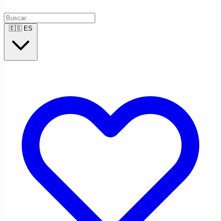
🇪🇸
ES