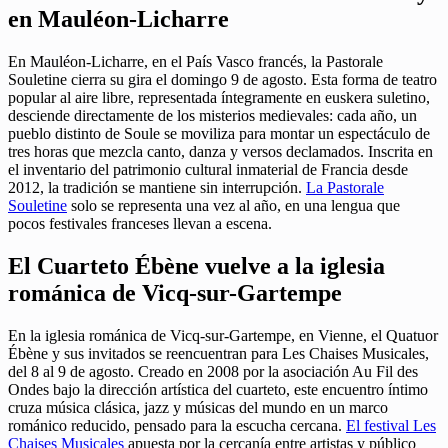
en Mauléon-Licharre
En Mauléon-Licharre, en el País Vasco francés, la Pastorale
Souletine cierra su gira el domingo 9 de agosto. Esta forma de teatro
popular al aire libre, representada íntegramente en euskera suletino,
desciende directamente de los misterios medievales: cada año, un
pueblo distinto de Soule se moviliza para montar un espectáculo de
tres horas que mezcla canto, danza y versos declamados. Inscrita en
el inventario del patrimonio cultural inmaterial de Francia desde
2012, la tradición se mantiene sin interrupción.
La Pastorale
Souletine
solo se representa una vez al año, en una lengua que
pocos festivales franceses llevan a escena.
El Cuarteto Ébène vuelve a la iglesia
románica de Vicq-sur-Gartempe
En la iglesia románica de Vicq-sur-Gartempe, en Vienne, el Quatuor
Ébène y sus invitados se reencuentran para Les Chaises Musicales,
del 8 al 9 de agosto. Creado en 2008 por la asociación Au Fil des
Ondes bajo la dirección artística del cuarteto, este encuentro íntimo
cruza música clásica, jazz y músicas del mundo en un marco
románico reducido, pensado para la escucha cercana.
El festival Les
Chaises Musicales
apuesta por la cercanía entre artistas y público