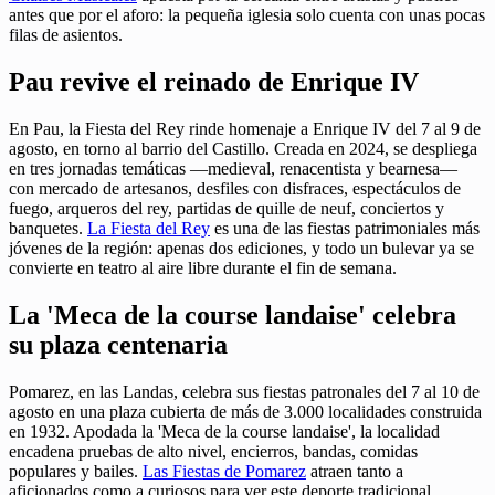
antes que por el aforo: la pequeña iglesia solo cuenta con unas pocas
filas de asientos.
Pau revive el reinado de Enrique IV
En Pau, la Fiesta del Rey rinde homenaje a Enrique IV del 7 al 9 de
agosto, en torno al barrio del Castillo. Creada en 2024, se despliega
en tres jornadas temáticas —medieval, renacentista y bearnesa—
con mercado de artesanos, desfiles con disfraces, espectáculos de
fuego, arqueros del rey, partidas de quille de neuf, conciertos y
banquetes.
La Fiesta del Rey
es una de las fiestas patrimoniales más
jóvenes de la región: apenas dos ediciones, y todo un bulevar ya se
convierte en teatro al aire libre durante el fin de semana.
La 'Meca de la course landaise' celebra
su plaza centenaria
Pomarez, en las Landas, celebra sus fiestas patronales del 7 al 10 de
agosto en una plaza cubierta de más de 3.000 localidades construida
en 1932. Apodada la 'Meca de la course landaise', la localidad
encadena pruebas de alto nivel, encierros, bandas, comidas
populares y bailes.
Las Fiestas de Pomarez
atraen tanto a
aficionados como a curiosos para ver este deporte tradicional