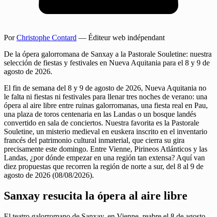
Por
Christophe Contard
— Éditeur web indépendant
De la ópera galorromana de Sanxay a la Pastorale Souletine: nuestra
selección de fiestas y festivales en Nueva Aquitania para el 8 y 9 de
agosto de 2026.
El fin de semana del 8 y 9 de agosto de 2026, Nueva Aquitania no
le falta ni fiestas ni festivales para llenar tres noches de verano: una
ópera al aire libre entre ruinas galorromanas, una fiesta real en Pau,
una plaza de toros centenaria en las Landas o un bosque landés
convertido en sala de conciertos. Nuestra favorita es la Pastorale
Souletine, un misterio medieval en euskera inscrito en el inventario
francés del patrimonio cultural inmaterial, que cierra su gira
precisamente este domingo. Entre Vienne, Pirineos Atlánticos y las
Landas, ¿por dónde empezar en una región tan extensa? Aquí van
diez propuestas que recorren la región de norte a sur, del 8 al 9 de
agosto de 2026 (08/08/2026).
Sanxay resucita la ópera al aire libre
El teatro galorromano de Sanxay, en Vienne, reabre el 8 de agosto