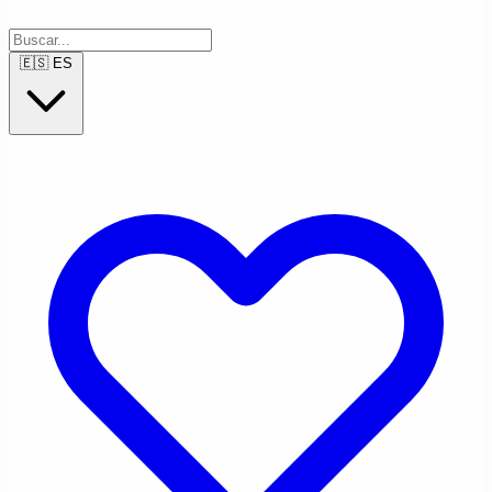
🇪🇸
ES