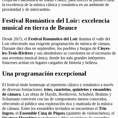
la excelencia de la música clásica y romántica en un ambiente de
proximidad y de intercambio.
Festival Romántico del Loir: excelencia
musical en tierra de Beauce
Desde 2015, el
Festival Romántico del Loir
ilumina el valle del
Loir ofreciendo una exigente programación de música de cámara.
Durante diez días en septiembre, los pueblos y burgos de
Cloyes-
les-Trois-Rivières
y sus alrededores se convierten en el escenario de
una aventura musical única, donde los más grandes intérpretes
franceses actúan en lugares cargados de historia y belleza.
Una programación excepcional
El festival rinde homenaje al repertorio clásico y romántico a través
de diversas formaciones:
tríos, cuartetos, quintetos y ensambles
de cámara
. Las obras de Haydn, Beethoven, Schubert, Brahms y
Schumann conviven con las de compositores menos conocidos,
ofreciendo al público una exploración rica y matizada de la música
de cámara. Entre los ensambles invitados se encuentran el
Trio
Ingres
, el
Ensemble Cinq de Piques
(quinteto de violonchelos), el
Quatuor Morphing
(saxofones) y dúos pianísticos de renombre.