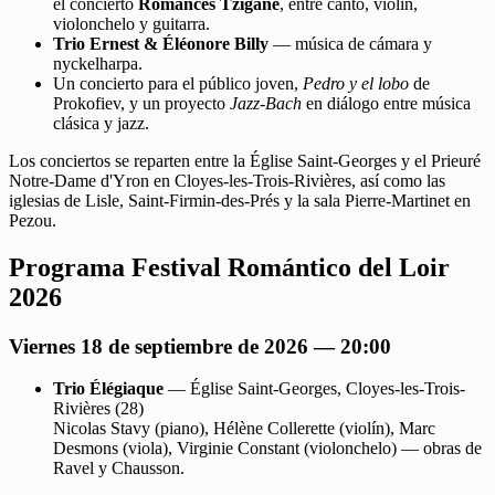
el concierto
Romances Tzigane
, entre canto, violín,
violonchelo y guitarra.
Trio Ernest & Éléonore Billy
— música de cámara y
nyckelharpa.
Un concierto para el público joven,
Pedro y el lobo
de
Prokofiev, y un proyecto
Jazz-Bach
en diálogo entre música
clásica y jazz.
Los conciertos se reparten entre la Église Saint-Georges y el Prieuré
Notre-Dame d'Yron en Cloyes-les-Trois-Rivières, así como las
iglesias de Lisle, Saint-Firmin-des-Prés y la sala Pierre-Martinet en
Pezou.
Programa Festival Romántico del Loir
2026
Viernes 18 de septiembre de 2026 — 20:00
Trio Élégiaque
— Église Saint-Georges, Cloyes-les-Trois-
Rivières (28)
Nicolas Stavy (piano), Hélène Collerette (violín), Marc
Desmons (viola), Virginie Constant (violonchelo) — obras de
Ravel y Chausson.