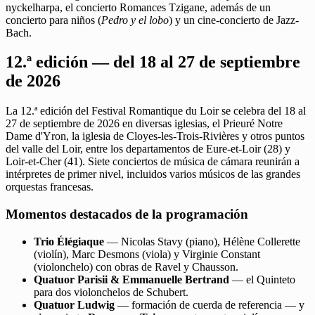
nyckelharpa, el concierto Romances Tzigane, además de un
concierto para niños (
Pedro y el lobo
) y un cine-concierto de Jazz-
Bach.
12.ª edición — del 18 al 27 de septiembre
de 2026
La 12.ª edición del Festival Romantique du Loir se celebra del 18 al
27 de septiembre de 2026 en diversas iglesias, el Prieuré Notre
Dame d'Yron, la iglesia de Cloyes-les-Trois-Rivières y otros puntos
del valle del Loir, entre los departamentos de Eure-et-Loir (28) y
Loir-et-Cher (41). Siete conciertos de música de cámara reunirán a
intérpretes de primer nivel, incluidos varios músicos de las grandes
orquestas francesas.
Momentos destacados de la programación
Trio Élégiaque
— Nicolas Stavy (piano), Hélène Collerette
(violín), Marc Desmons (viola) y Virginie Constant
(violonchelo) con obras de Ravel y Chausson.
Quatuor Parisii & Emmanuelle Bertrand
— el Quinteto
para dos violonchelos de Schubert.
Quatuor Ludwig
— formación de cuerda de referencia — y