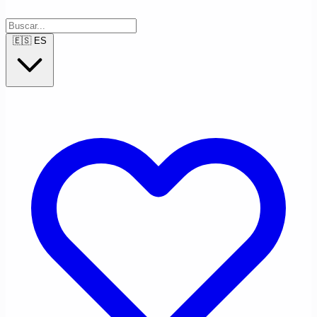
🇪🇸
ES