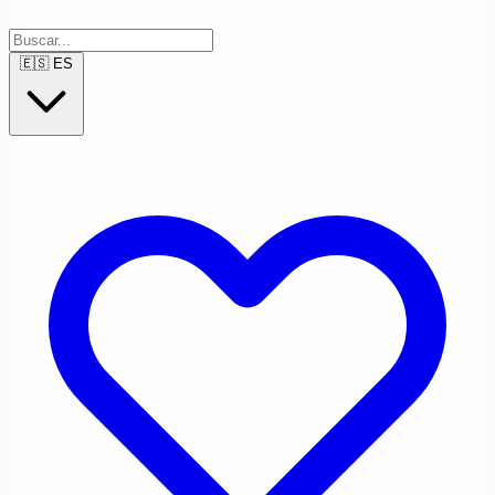
🇪🇸
ES