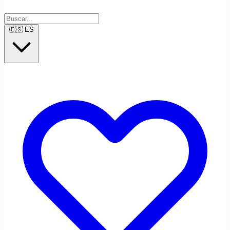
🇪🇸
ES