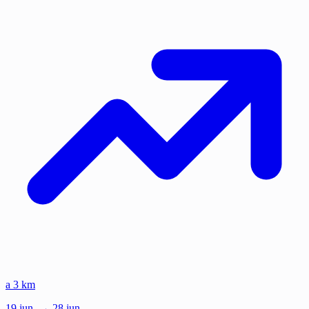
a 3 km
19
jun.
→ 28 jun.