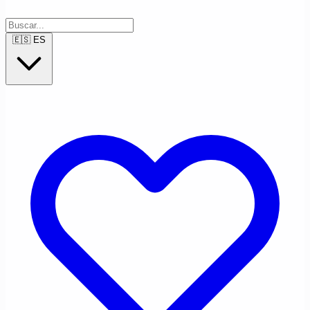
🇪🇸
ES