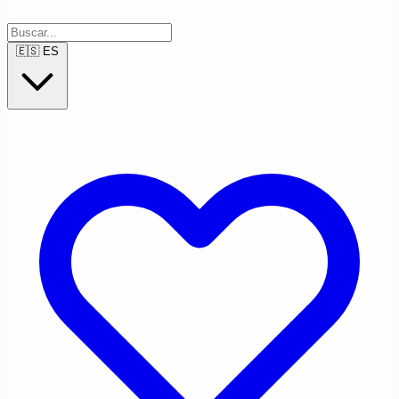
🇪🇸
ES