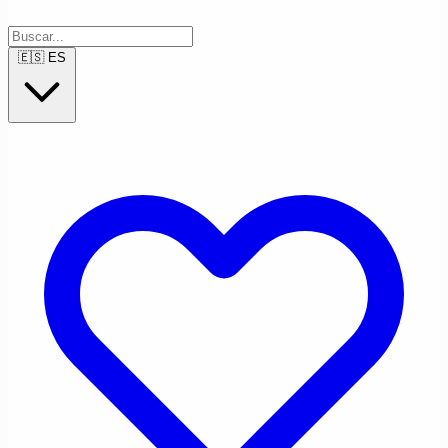
🇪🇸
ES