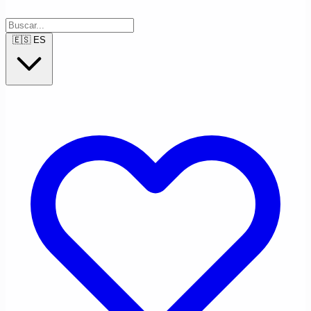
🇪🇸
ES