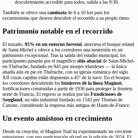
descubrimiento accesible para todos, salida a las 9:30.
También se ofrece una
caminata
de 6 a 10 km para los
excursionistas que deseen descubrir el recorrido a su propio ritmo.
Patrimonio notable en el recorrido
El trazado,
95% en un entorno forestal
, atraviesa el bosque estatal
de Saint-Michel y ofrece a los corredores una inmersión en un
patrimonio excepcional. Tras la salida del estadio municipal, los
participantes pasarán por el magnífico
sitio abacial
de Saint-Michel-
en-Thiérache, fundado en 945 por monjes irlandeses — la única
abadía aún en pie en Thiérache, con su iglesia románica del siglo
XII cuyas capillas están dispuestas a 45° de la nave. En el bosque,
los corredores descubrirán los
búnkeres de la línea Maginot
,
fortificaciones construidas a partir de 1936 para proteger la frontera
norte de Francia. El regreso se realiza por las
Fundiciones de
Sougland
, un sitio industrial fundado en 1543 por Thomas de
Canone, considerado la empresa más antigua de Hauts-de-France.
Un evento amistoso en crecimiento
Desde su creación, el Maginot Trail ha experimentado un creciente
entusiasmo, con una participación récord en la edición de 2024. El