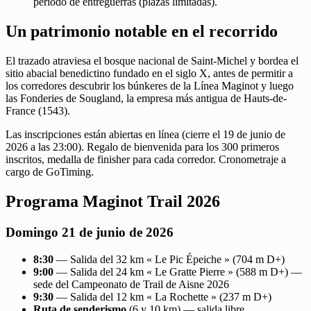
período de entreguerras (plazas limitadas).
Un patrimonio notable en el recorrido
El trazado atraviesa el bosque nacional de Saint-Michel y bordea el
sitio abacial benedictino fundado en el siglo X, antes de permitir a
los corredores descubrir los búnkeres de la Línea Maginot y luego
las Fonderies de Sougland, la empresa más antigua de Hauts-de-
France (1543).
Las inscripciones están abiertas en línea (cierre el 19 de junio de
2026 a las 23:00). Regalo de bienvenida para los 300 primeros
inscritos, medalla de finisher para cada corredor. Cronometraje a
cargo de GoTiming.
Programa Maginot Trail 2026
Domingo 21 de junio de 2026
8:30
— Salida del 32 km « Le Pic Épeiche » (704 m D+)
9:00
— Salida del 24 km « Le Gratte Pierre » (588 m D+) —
sede del Campeonato de Trail de Aisne 2026
9:30
— Salida del 12 km « La Rochette » (237 m D+)
Ruta de senderismo
(6 y 10 km) — salida libre