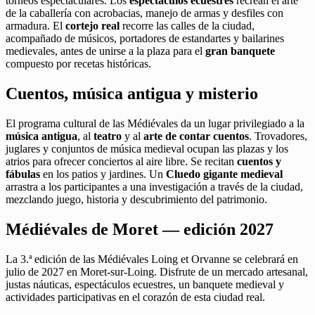
torneos espectaculares. Los
espectáculos ecuestres
recrean el arte
de la caballería con acrobacias, manejo de armas y desfiles con
armadura. El
cortejo real
recorre las calles de la ciudad,
acompañado de músicos, portadores de estandartes y bailarines
medievales, antes de unirse a la plaza para el
gran banquete
compuesto por recetas históricas.
Cuentos, música antigua y misterio
El programa cultural de las Médiévales da un lugar privilegiado a la
música antigua
, al
teatro
y al
arte de contar cuentos
. Trovadores,
juglares y conjuntos de música medieval ocupan las plazas y los
atrios para ofrecer conciertos al aire libre. Se recitan
cuentos y
fábulas
en los patios y jardines. Un
Cluedo gigante medieval
arrastra a los participantes a una investigación a través de la ciudad,
mezclando juego, historia y descubrimiento del patrimonio.
Médiévales de Moret — edición 2027
La 3.ª edición de las Médiévales Loing et Orvanne se celebrará en
julio de 2027 en Moret-sur-Loing. Disfrute de un mercado artesanal,
justas náuticas, espectáculos ecuestres, un banquete medieval y
actividades participativas en el corazón de esta ciudad real.