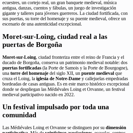
ecuestres, un cortejo real, un gran banquete medieval, música
antigua, danzas, cuentos y fábulas, un juego de investigación
gigante y talleres para jóvenes guerreros. La ciudad fortificada, con
sus puertas, su torre del homenaje y su puente medieval, ofrece un
escenario de una autenticidad excepcional.
Moret-sur-Loing, ciudad real a las
puertas de Borgoña
Moret-sur-Loing
, ciudad fronteriza entre el reino de Francia y el
ducado de Borgoña, conserva un patrimonio medieval notable: dos
puertas fortificadas
(la Porte de Samois y la Porte de Bourgogne),
una
torre del homenaje
del siglo XII, un
puente medieval
que
cruza el Loing, la
iglesia de Notre-Dame
y callejuelas empedradas
bordeadas de casas antiguas. Es en este marco histórico excepcional
donde se despliegan las Médiévales Loing et Orvanne, un festival
medieval participativo nacido en 2022.
Un festival impulsado por toda una
comunidad
Las Médiévales Loing et Orvanne se distinguen por su
dimensión
participativa
. Más de
veinticinco asociaciones
, escuelas, centros