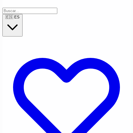
🇪🇸
ES