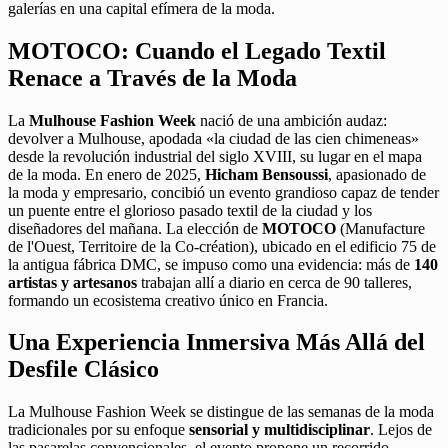
galerías en una capital efímera de la moda.
MOTOCO: Cuando el Legado Textil
Renace a Través de la Moda
La
Mulhouse Fashion Week
nació de una ambición audaz:
devolver a Mulhouse, apodada «la ciudad de las cien chimeneas»
desde la revolución industrial del siglo XVIII, su lugar en el mapa
de la moda. En enero de 2025,
Hicham Bensoussi
, apasionado de
la moda y empresario, concibió un evento grandioso capaz de tender
un puente entre el glorioso pasado textil de la ciudad y los
diseñadores del mañana. La elección de
MOTOCO
(Manufacture
de l'Ouest, Territoire de la Co-création), ubicado en el edificio 75 de
la antigua fábrica DMC, se impuso como una evidencia: más de
140
artistas y artesanos
trabajan allí a diario en cerca de 90 talleres,
formando un ecosistema creativo único en Francia.
Una Experiencia Inmersiva Más Allá del
Desfile Clásico
La Mulhouse Fashion Week se distingue de las semanas de la moda
tradicionales por su enfoque
sensorial y multidisciplinar
. Lejos de
las pasarelas convencionales, el evento propone un recorrido