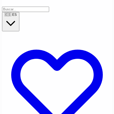
🇪🇸
ES