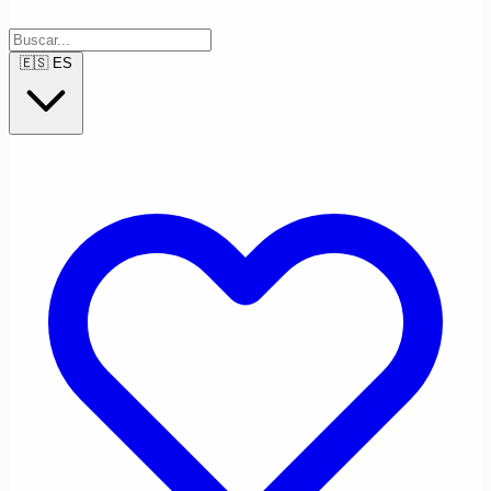
🇪🇸
ES