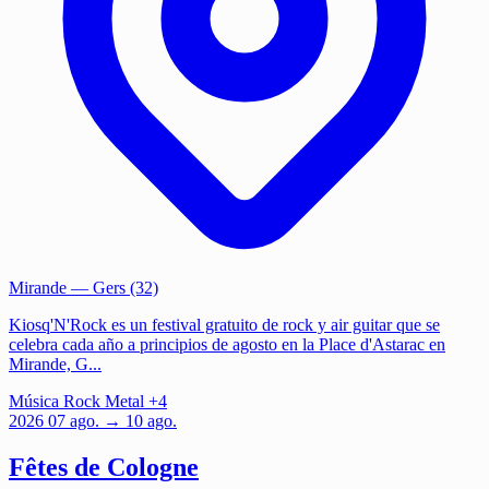
Mirande
— Gers (32)
Kiosq'N'Rock es un festival gratuito de rock y air guitar que se
celebra cada año a principios de agosto en la Place d'Astarac en
Mirande, G...
Música
Rock
Metal
+4
2026
07
ago.
→ 10 ago.
Fêtes de Cologne