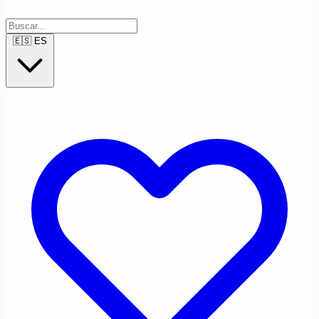
🇪🇸
ES