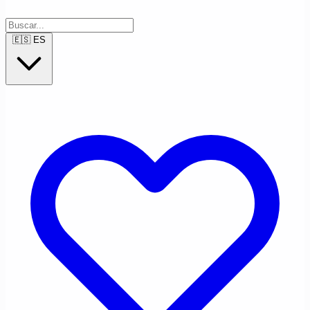
🇪🇸
ES