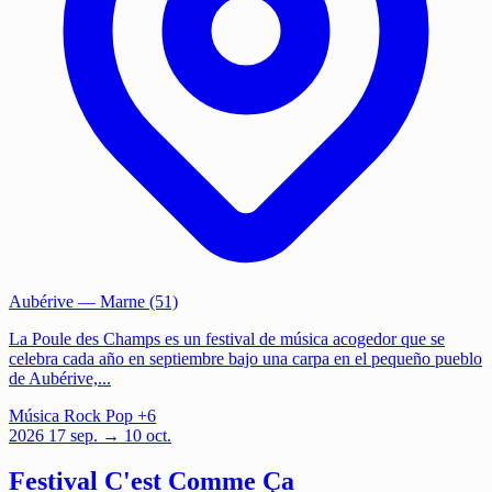
Aubérive
— Marne (51)
La Poule des Champs es un festival de música acogedor que se
celebra cada año en septiembre bajo una carpa en el pequeño pueblo
de Aubérive,...
Música
Rock
Pop
+6
2026
17
sep.
→ 10 oct.
Festival C'est Comme Ça