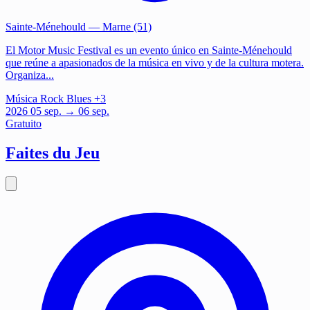
Sainte-Ménehould
— Marne (51)
El Motor Music Festival es un evento único en Sainte-Ménehould
que reúne a apasionados de la música en vivo y de la cultura motera.
Organiza...
Música
Rock
Blues
+3
2026
05
sep.
→ 06 sep.
Gratuito
Faites du Jeu