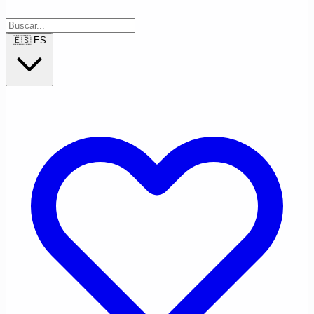
🇪🇸
ES