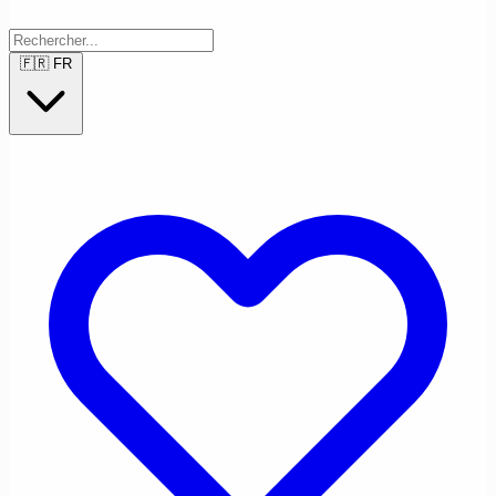
🇫🇷
FR