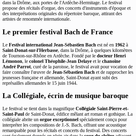
dans la Drôme, aux portes de l'Ardèche-Hermitage. Le festival
propose des récitals d'orgue, des concerts d'instruments d'époque et
des interprétations originales du répertoire baroque, attirant des
artistes de renommée internationale.
Le premier festival Bach de France
Le
Festival international Jean-Sébastien Bach
est né en
1962
à
Saint-Donat-sur-l'Herbasse
, dans la Drôme, à quelques kilomètres
de Tournon-sur-Rhône en Ardèche. Fondé par le
docteur Henri
Lémonon
, le
colonel Théophile-Jean Delaye
et le
chanoine
André Parrot
, curé de la paroisse, le festival avait pour vocation de
faire connaître l'œuvre de
Jean-Sébastien Bach
et de rapprocher les
jeunesses française et allemande, Saint-Donat ayant subi des
représailles allemandes le 15 juin 1944.
La Collégiale, écrin de musique baroque
Le festival se tient dans la magnifique
Collégiale Saint-Pierre-et-
Saint-Paul
de Saint-Donat, édifice mêlant art roman et gothique. La
collégiale abrite un
orgue exceptionnel
spécialement conçu pour
interpréter les compositions de J.-S. Bach, offrant une acoustique
remarquable pour les récitals et concerts du festival. Des concerts
sont également donnés en plein air dans la
cour du cloître
adjacent