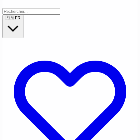
🇫🇷
FR