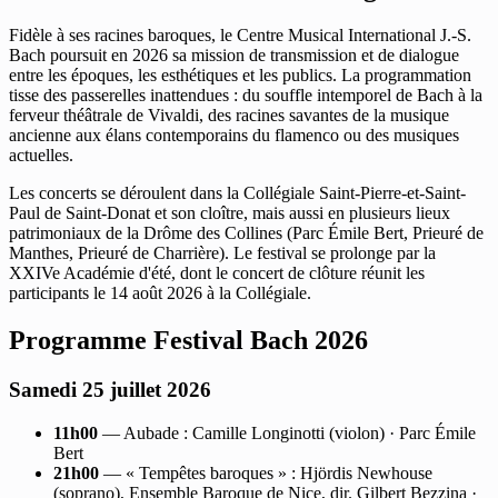
Fidèle à ses racines baroques, le Centre Musical International J.-S.
Bach poursuit en 2026 sa mission de transmission et de dialogue
entre les époques, les esthétiques et les publics. La programmation
tisse des passerelles inattendues : du souffle intemporel de Bach à la
ferveur théâtrale de Vivaldi, des racines savantes de la musique
ancienne aux élans contemporains du flamenco ou des musiques
actuelles.
Les concerts se déroulent dans la Collégiale Saint-Pierre-et-Saint-
Paul de Saint-Donat et son cloître, mais aussi en plusieurs lieux
patrimoniaux de la Drôme des Collines (Parc Émile Bert, Prieuré de
Manthes, Prieuré de Charrière). Le festival se prolonge par la
XXIVe Académie d'été, dont le concert de clôture réunit les
participants le 14 août 2026 à la Collégiale.
Programme Festival Bach 2026
Samedi 25 juillet 2026
11h00
— Aubade : Camille Longinotti (violon) · Parc Émile
Bert
21h00
— « Tempêtes baroques » : Hjördis Newhouse
(soprano), Ensemble Baroque de Nice, dir. Gilbert Bezzina ·