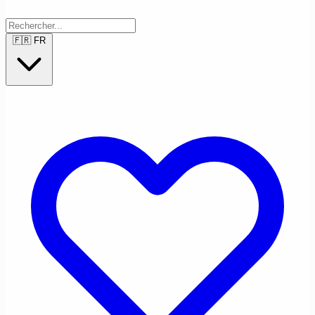
🇫🇷
FR