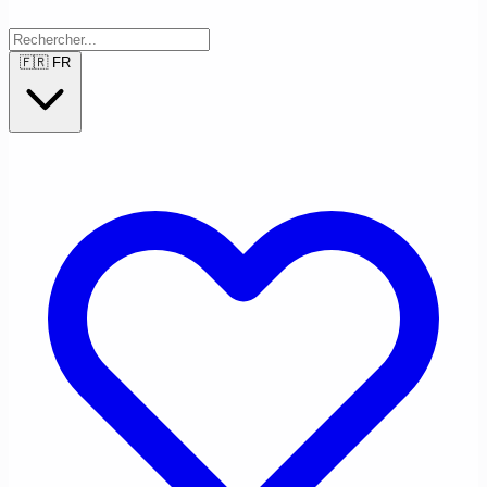
🇫🇷
FR