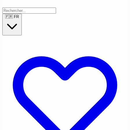
🇫🇷
FR