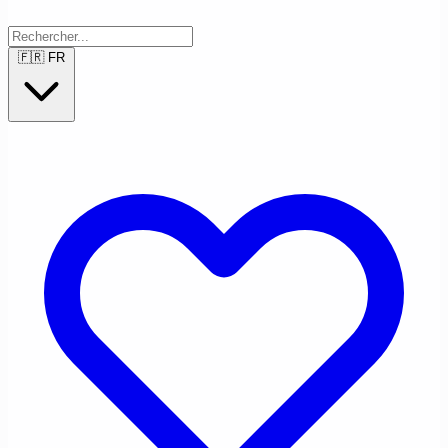
🇫🇷
FR