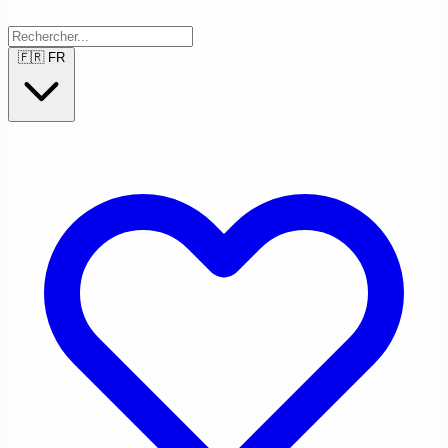
🇫🇷
FR