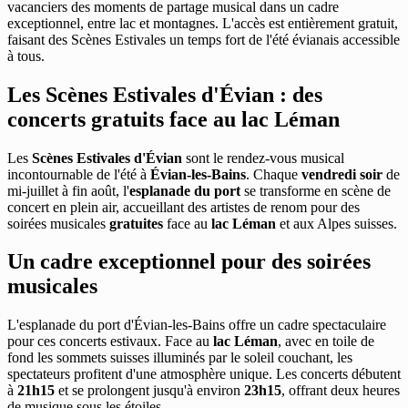
vacanciers des moments de partage musical dans un cadre
exceptionnel, entre lac et montagnes. L'accès est entièrement gratuit,
faisant des Scènes Estivales un temps fort de l'été évianais accessible
à tous.
Les Scènes Estivales d'Évian : des
concerts gratuits face au lac Léman
Les
Scènes Estivales d'Évian
sont le rendez-vous musical
incontournable de l'été à
Évian-les-Bains
. Chaque
vendredi soir
de
mi-juillet à fin août, l'
esplanade du port
se transforme en scène de
concert en plein air, accueillant des artistes de renom pour des
soirées musicales
gratuites
face au
lac Léman
et aux Alpes suisses.
Un cadre exceptionnel pour des soirées
musicales
L'esplanade du port d'Évian-les-Bains offre un cadre spectaculaire
pour ces concerts estivaux. Face au
lac Léman
, avec en toile de
fond les sommets suisses illuminés par le soleil couchant, les
spectateurs profitent d'une atmosphère unique. Les concerts débutent
à
21h15
et se prolongent jusqu'à environ
23h15
, offrant deux heures
de musique sous les étoiles.