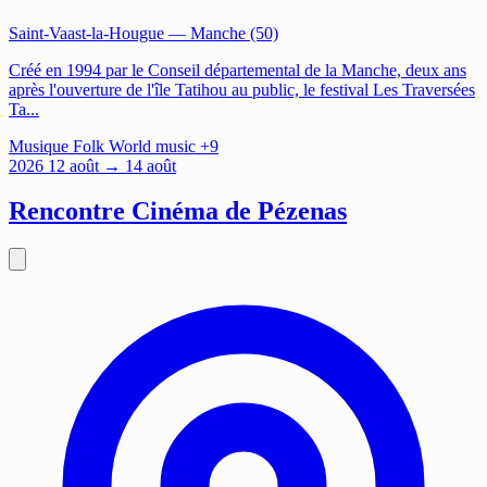
Saint-Vaast-la-Hougue
— Manche (50)
Créé en 1994 par le Conseil départemental de la Manche, deux ans
après l'ouverture de l'île Tatihou au public, le festival Les Traversées
Ta...
Musique
Folk
World music
+9
2026
12
août
→ 14 août
Rencontre Cinéma de Pézenas