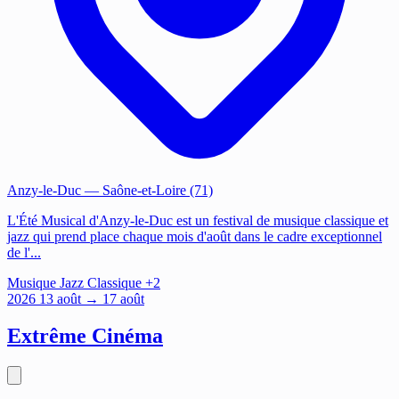
Anzy-le-Duc
— Saône-et-Loire (71)
L'Été Musical d'Anzy-le-Duc est un festival de musique classique et
jazz qui prend place chaque mois d'août dans le cadre exceptionnel
de l'...
Musique
Jazz
Classique
+2
2026
13
août
→ 17 août
Extrême Cinéma