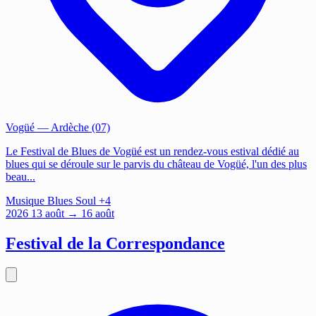
Vogüé
— Ardèche (07)
Le Festival de Blues de Vogüé est un rendez-vous estival dédié au
blues qui se déroule sur le parvis du château de Vogüé, l'un des plus
beau...
Musique
Blues
Soul
+4
2026
13
août
→ 16 août
Festival de la Correspondance