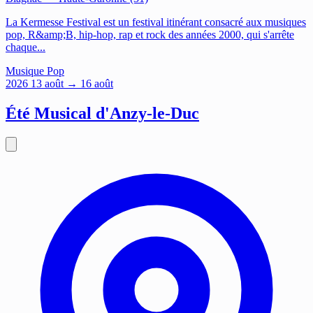
La Kermesse Festival est un festival itinérant consacré aux musiques
pop, R&amp;B, hip-hop, rap et rock des années 2000, qui s'arrête
chaque...
Musique
Pop
2026
13
août
→ 16 août
Été Musical d'Anzy-le-Duc