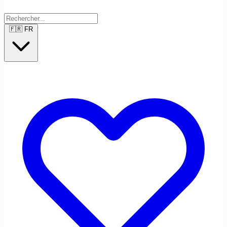
🇫🇷
FR