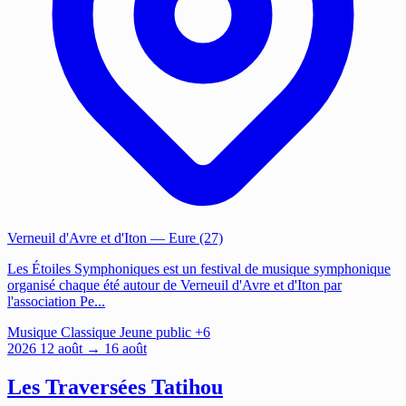
Verneuil d'Avre et d'Iton
— Eure (27)
Les Étoiles Symphoniques est un festival de musique symphonique
organisé chaque été autour de Verneuil d'Avre et d'Iton par
l'association Pe...
Musique
Classique
Jeune public
+6
2026
12
août
→ 16 août
Les Traversées Tatihou