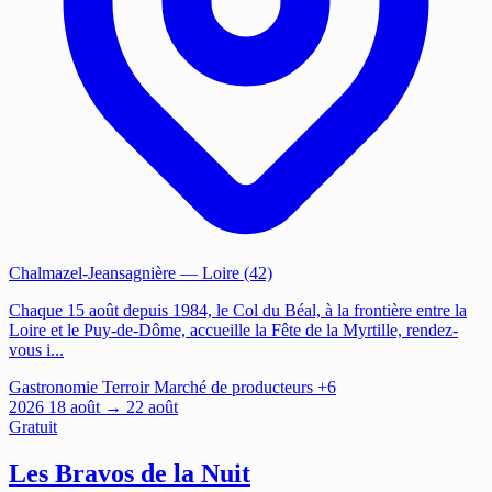
Chalmazel-Jeansagnière
— Loire (42)
Chaque 15 août depuis 1984, le Col du Béal, à la frontière entre la
Loire et le Puy-de-Dôme, accueille la Fête de la Myrtille, rendez-
vous i...
Gastronomie
Terroir
Marché de producteurs
+6
2026
18
août
→ 22 août
Gratuit
Les Bravos de la Nuit