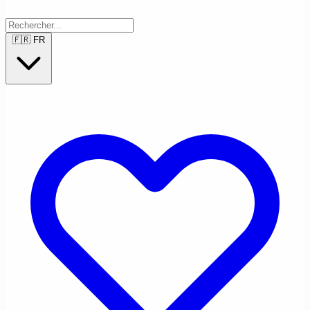
🇫🇷
FR