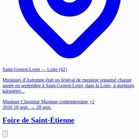
Saint-Genest-Lerpt
— Loire (42)
Musiques d'Automne était un festival de musique organisé chaque
année en septembre à Saint-Genest-Lerpt, dans la Loire, à quelques
kilomètre...
Musique
Classique
Musique contemporaine
+2
2026
18
sept.
→ 28 sept.
Foire de Saint-Étienne