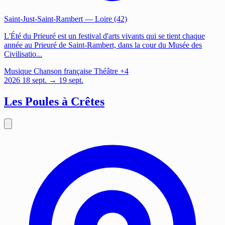
Saint-Just-Saint-Rambert
— Loire (42)
L'Été du Prieuré est un festival d'arts vivants qui se tient chaque
année au Prieuré de Saint-Rambert, dans la cour du Musée des
Civilisatio...
Musique
Chanson française
Théâtre
+4
2026
18
sept.
→ 19 sept.
Les Poules à Crêtes