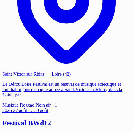
Saint-Victor-sur-Rhins
— Loire (42)
Le Défou'Loire Festival est un festival de musique éclectique et
familial organisé chaque année à Saint-Victor-sur-Rhins, dans la
Loire, par...
Musique
Reggae
Plein air
+1
2026
27
août
→ 30 août
Festival BWd12