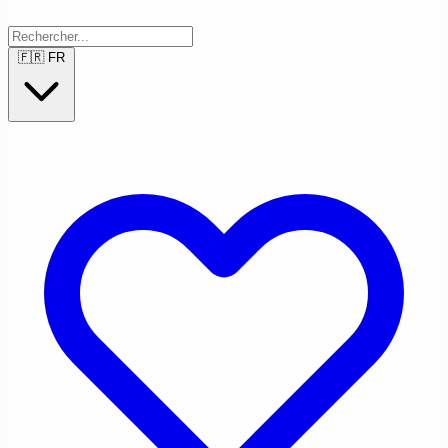
🇫🇷
FR