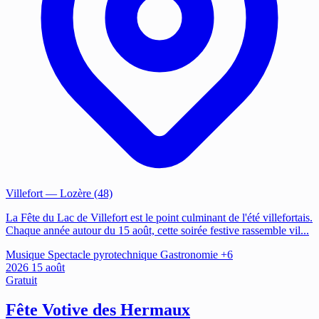
Villefort
— Lozère (48)
La Fête du Lac de Villefort est le point culminant de l'été villefortais.
Chaque année autour du 15 août, cette soirée festive rassemble vil...
Musique
Spectacle pyrotechnique
Gastronomie
+6
2026
15
août
Gratuit
Fête Votive des Hermaux