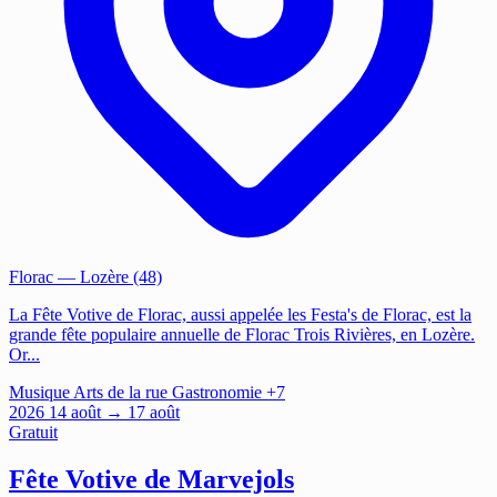
Florac
— Lozère (48)
La Fête Votive de Florac, aussi appelée les Festa's de Florac, est la
grande fête populaire annuelle de Florac Trois Rivières, en Lozère.
Or...
Musique
Arts de la rue
Gastronomie
+7
2026
14
août
→ 17 août
Gratuit
Fête Votive de Marvejols