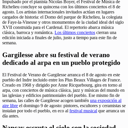
Impulsado por el pianista Nicolas Boyer, el Festival de Música de
Richelieu concluye su quincena con los últimos conciertos el 8 de
agosto. Los artistas internacionales invitados actúan en lugares
cargados de historia: el Domo del parque de Richelieu, la colegiata
de Faye-la-Vineuse y otros monumentos de la ciudad ideal del siglo
XVII construida para el Cardenal. El repertorio abarca música
clásica, barroca y romántica.
Los últimos conciertos
cierran una
edición iniciada a finales de julio, justo a tiempo para este fin de
semana.
Gargilesse abre su festival de verano
dedicado al arpa en un pueblo protegido
El Festival de Verano de Gargilesse arranca el 8 de agosto en este
pueblo del Indre incluido entre los Plus Beaux Villages de France.
Creado en 1968 y dirigido por Anne Ricquebourg, gira en torno al
arpa, con conciertos de música clásica, jazz y músicas del mundo en
las iglesias y edificios patrimoniales del pueblo. Ese mismo fin de
semana, las calles de Gargilesse acogen también
una exposición al
aire libre
el domingo 9 de agosto: pintores, escultores y ceramistas se
instalan por todo el pueblo, en eco al
festival musical
que arranca un
día antes.
Nançay escruta el cielo con la sociedad