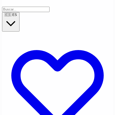
🇪🇸
ES