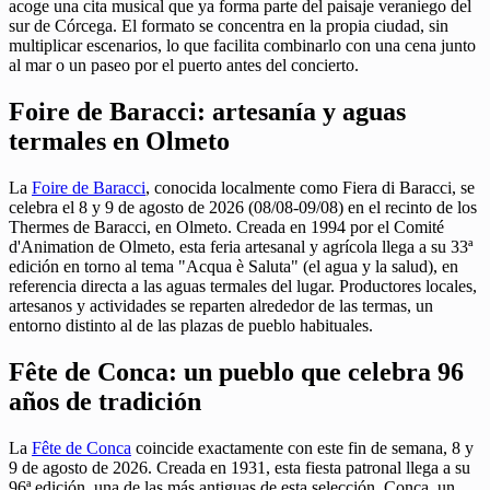
acoge una cita musical que ya forma parte del paisaje veraniego del
sur de Córcega. El formato se concentra en la propia ciudad, sin
multiplicar escenarios, lo que facilita combinarlo con una cena junto
al mar o un paseo por el puerto antes del concierto.
Foire de Baracci: artesanía y aguas
termales en Olmeto
La
Foire de Baracci
, conocida localmente como Fiera di Baracci, se
celebra el 8 y 9 de agosto de 2026 (08/08-09/08) en el recinto de los
Thermes de Baracci, en Olmeto. Creada en 1994 por el Comité
d'Animation de Olmeto, esta feria artesanal y agrícola llega a su 33ª
edición en torno al tema "Acqua è Saluta" (el agua y la salud), en
referencia directa a las aguas termales del lugar. Productores locales,
artesanos y actividades se reparten alrededor de las termas, un
entorno distinto al de las plazas de pueblo habituales.
Fête de Conca: un pueblo que celebra 96
años de tradición
La
Fête de Conca
coincide exactamente con este fin de semana, 8 y
9 de agosto de 2026. Creada en 1931, esta fiesta patronal llega a su
96ª edición, una de las más antiguas de esta selección. Conca, un