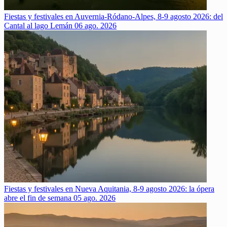
Fiestas y festivales en Auvernia-Ródano-Alpes, 8-9 agosto 2026: del
Cantal al lago Lemán
06 ago. 2026
Fiestas y festivales en Nueva Aquitania, 8-9 agosto 2026: la ópera
abre el fin de semana
05 ago. 2026