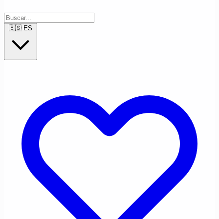
🇪🇸
ES