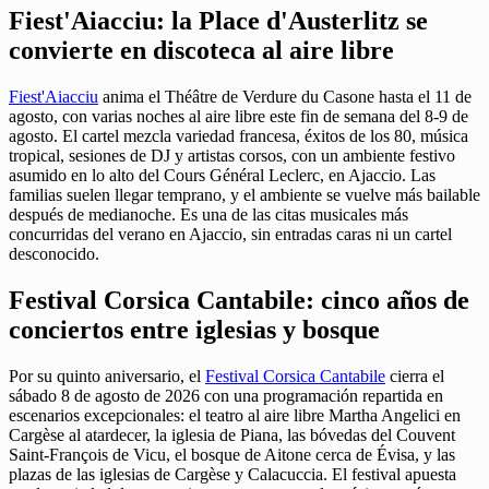
Fiest'Aiacciu: la Place d'Austerlitz se
convierte en discoteca al aire libre
Fiest'Aiacciu
anima el Théâtre de Verdure du Casone hasta el 11 de
agosto, con varias noches al aire libre este fin de semana del 8-9 de
agosto. El cartel mezcla variedad francesa, éxitos de los 80, música
tropical, sesiones de DJ y artistas corsos, con un ambiente festivo
asumido en lo alto del Cours Général Leclerc, en Ajaccio. Las
familias suelen llegar temprano, y el ambiente se vuelve más bailable
después de medianoche. Es una de las citas musicales más
concurridas del verano en Ajaccio, sin entradas caras ni un cartel
desconocido.
Festival Corsica Cantabile: cinco años de
conciertos entre iglesias y bosque
Por su quinto aniversario, el
Festival Corsica Cantabile
cierra el
sábado 8 de agosto de 2026 con una programación repartida en
escenarios excepcionales: el teatro al aire libre Martha Angelici en
Cargèse al atardecer, la iglesia de Piana, las bóvedas del Couvent
Saint-François de Vicu, el bosque de Aitone cerca de Évisa, y las
plazas de las iglesias de Cargèse y Calacuccia. El festival apuesta