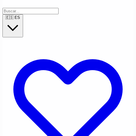
🇪🇸
ES