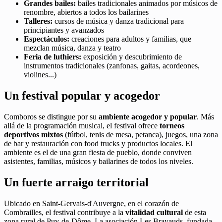
Grandes bailes:
bailes tradicionales animados por músicos de
renombre, abiertos a todos los bailarines
Talleres:
cursos de música y danza tradicional para
principiantes y avanzados
Espectáculos:
creaciones para adultos y familias, que
mezclan música, danza y teatro
Feria de luthiers:
exposición y descubrimiento de
instrumentos tradicionales (zanfonas, gaitas, acordeones,
violines...)
Un festival popular y acogedor
Comboros se distingue por su
ambiente acogedor y popular
. Más
allá de la programación musical, el festival ofrece
torneos
deportivos mixtos
(fútbol, tenis de mesa, petanca), juegos, una zona
de bar y restauración con food trucks y productos locales. El
ambiente es el de una gran fiesta de pueblo, donde conviven
asistentes, familias, músicos y bailarines de todos los niveles.
Un fuerte arraigo territorial
Ubicado en Saint-Gervais-d'Auvergne, en el corazón de
Combrailles, el festival contribuye a la
vitalidad cultural
de esta
zona rural de Puy-de-Dôme. La asociación Les Brayauds, fundada