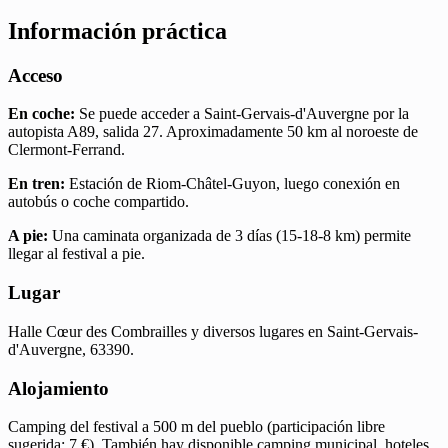
Información práctica
Acceso
En coche:
Se puede acceder a Saint-Gervais-d'Auvergne por la
autopista A89, salida 27. Aproximadamente 50 km al noroeste de
Clermont-Ferrand.
En tren:
Estación de Riom-Châtel-Guyon, luego conexión en
autobús o coche compartido.
A pie:
Una caminata organizada de 3 días (15-18-8 km) permite
llegar al festival a pie.
Lugar
Halle Cœur des Combrailles y diversos lugares en Saint-Gervais-
d'Auvergne, 63390.
Alojamiento
Camping del festival a 500 m del pueblo (participación libre
sugerida: 7 €). También hay disponible camping municipal, hoteles,