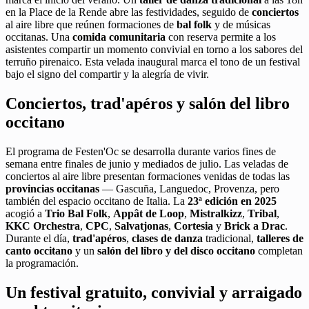
en la Place de la Rende abre las festividades, seguido de
conciertos
al aire libre que reúnen formaciones de
bal folk
y de músicas
occitanas. Una
comida comunitaria
con reserva permite a los
asistentes compartir un momento convivial en torno a los sabores del
terruño pirenaico. Esta velada inaugural marca el tono de un festival
bajo el signo del compartir y la alegría de vivir.
Conciertos, trad'apéros y salón del libro
occitano
El programa de Festen'Oc se desarrolla durante varios fines de
semana entre finales de junio y mediados de julio. Las veladas de
conciertos al aire libre presentan formaciones venidas de todas las
provincias occitanas
— Gascuña, Languedoc, Provenza, pero
también del espacio occitano de Italia. La
23ª edición en 2025
acogió a
Trio Bal Folk
,
Appât de Loop
,
Mistralkizz
,
Tribal
,
KKC Orchestra
,
CPC
,
Salvatjonas
,
Cortesia
y
Brick a Drac
.
Durante el día,
trad'apéros
,
clases de danza
tradicional,
talleres de
canto occitano
y un
salón del libro y del disco occitano
completan
la programación.
Un festival gratuito, convivial y arraigado