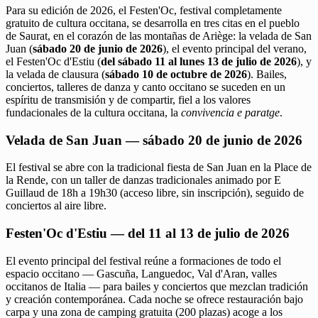
Para su edición de 2026, el Festen'Oc, festival completamente
gratuito de cultura occitana, se desarrolla en tres citas en el pueblo
de Saurat, en el corazón de las montañas de Ariège: la velada de San
Juan (
sábado 20 de junio de 2026
), el evento principal del verano,
el Festen'Oc d'Estiu (
del sábado 11 al lunes 13 de julio de 2026
), y
la velada de clausura (
sábado 10 de octubre de 2026
). Bailes,
conciertos, talleres de danza y canto occitano se suceden en un
espíritu de transmisión y de compartir, fiel a los valores
fundacionales de la cultura occitana, la
convivencia e paratge
.
Velada de San Juan — sábado 20 de junio de 2026
El festival se abre con la tradicional fiesta de San Juan en la Place de
la Rende, con un taller de danzas tradicionales animado por E
Guillaud de 18h a 19h30 (acceso libre, sin inscripción), seguido de
conciertos al aire libre.
Festen'Oc d'Estiu — del 11 al 13 de julio de 2026
El evento principal del festival reúne a formaciones de todo el
espacio occitano — Gascuña, Languedoc, Val d'Aran, valles
occitanos de Italia — para bailes y conciertos que mezclan tradición
y creación contemporánea. Cada noche se ofrece restauración bajo
carpa y una zona de camping gratuita (200 plazas) acoge a los