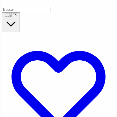
🇪🇸
ES