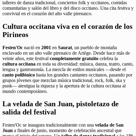
talleres de danza tradicional, conciertos folk y occitanos, comidas
comunitarias y salón del libro y del disco occitano. Una cita festiva y
convivial en el corazón del alto valle pirenaico.
Cultura occitana viva en el corazón de los
Pirineos
Festen'Oc
nació en
2001
en
Saurat
, un pueblo de montaña
enclavado en un alto valle pirenaico de Ariège. Desde hace más de
veinte años, este festival
completamente gratuito
celebra la
cultura occitana
en toda su diversidad: música, danza, teatro, canto,
lengua y gastronomía. La mezcla de estilos musicales —desde el
canto polifónico
hasta los grandes cantantes occitanos, pasando por
grupos jóvenes que mezclan música tradicional, rock, folk, ska y
punk— atestigua la riqueza y la apertura de la cultura occitana al
mundo contemporáneo.
La velada de San Juan, pistoletazo de
salida del festival
Festen'Oc se inaugura tradicionalmente con una
velada de San
Juan
a finales de junio, momento de celebración ancestral que
marca el inicio del verano. Un
taller de danza tradicional
a las 18h