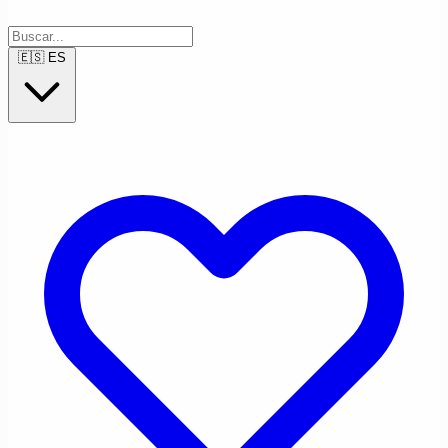
🇪🇸
ES