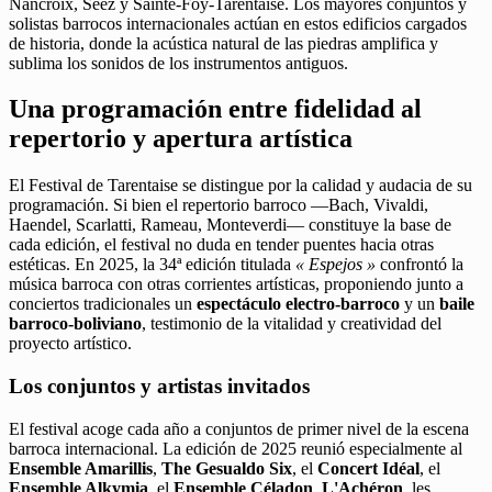
Nancroix, Séez y Sainte-Foy-Tarentaise. Los mayores conjuntos y
solistas barrocos internacionales actúan en estos edificios cargados
de historia, donde la acústica natural de las piedras amplifica y
sublima los sonidos de los instrumentos antiguos.
Una programación entre fidelidad al
repertorio y apertura artística
El Festival de Tarentaise se distingue por la calidad y audacia de su
programación. Si bien el repertorio barroco —Bach, Vivaldi,
Haendel, Scarlatti, Rameau, Monteverdi— constituye la base de
cada edición, el festival no duda en tender puentes hacia otras
estéticas. En 2025, la 34ª edición titulada
« Espejos »
confrontó la
música barroca con otras corrientes artísticas, proponiendo junto a
conciertos tradicionales un
espectáculo electro-barroco
y un
baile
barroco-boliviano
, testimonio de la vitalidad y creatividad del
proyecto artístico.
Los conjuntos y artistas invitados
El festival acoge cada año a conjuntos de primer nivel de la escena
barroca internacional. La edición de 2025 reunió especialmente al
Ensemble Amarillis
,
The Gesualdo Six
, el
Concert Idéal
, el
Ensemble Alkymia
, el
Ensemble Céladon
,
L'Achéron
, les