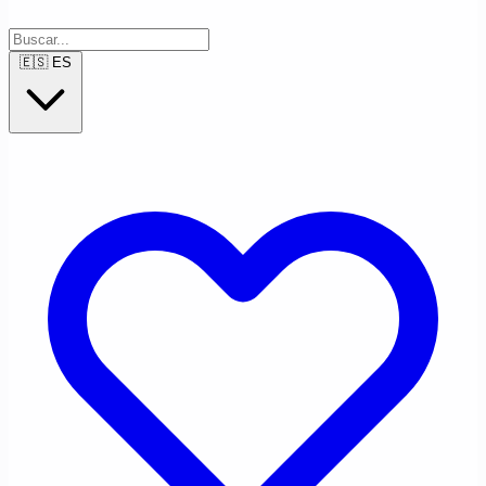
🇪🇸
ES