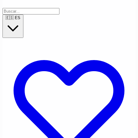
🇪🇸
ES