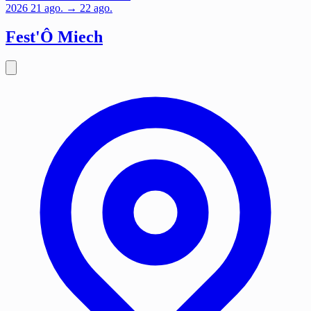
2026
21
ago.
→ 22 ago.
Fest'Ô Miech