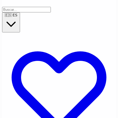
🇪🇸
ES