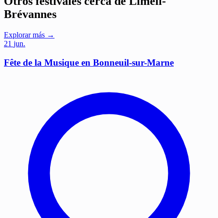
Otros festivales cerca de Limeil-
Brévannes
Explorar más →
21
jun.
Fête de la Musique en Bonneuil-sur-Marne