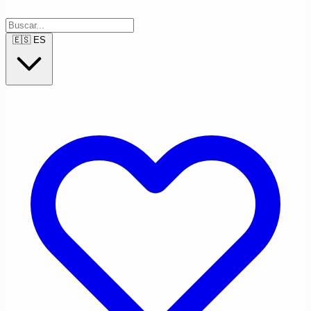
🇪🇸
ES