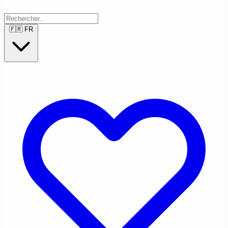
🇫🇷
FR