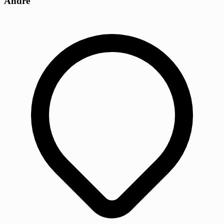
André
−