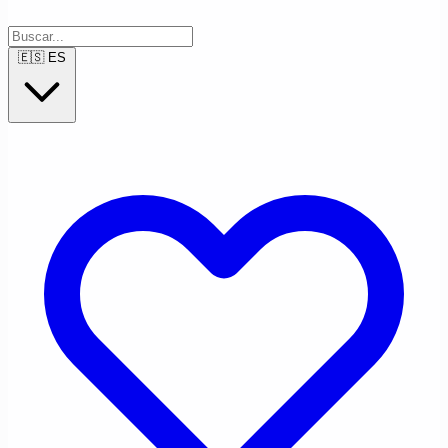
🇪🇸
ES