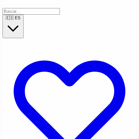
🇪🇸
ES