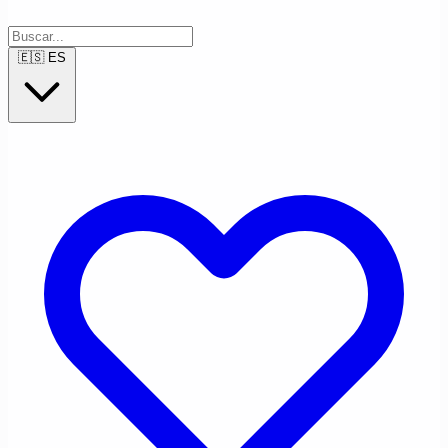
🇪🇸
ES