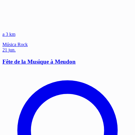
a 3 km
Música
Rock
21
jun.
Fête de la Musique à Meudon