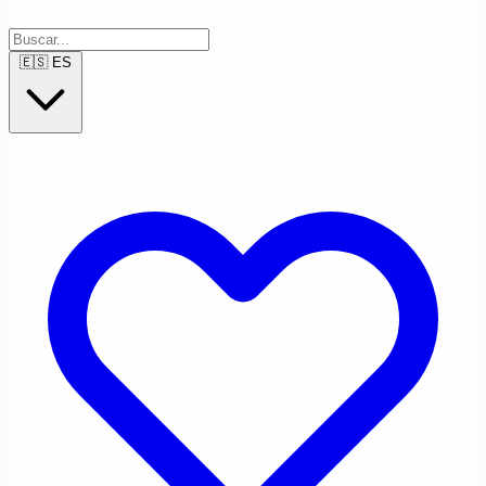
🇪🇸
ES