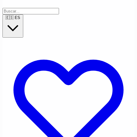
🇪🇸
ES