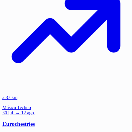
a 37 km
Música
Techno
30
jul.
→ 12 ago.
Eurochestries