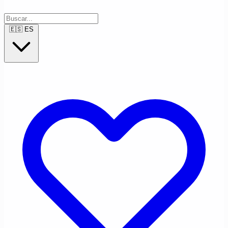
🇪🇸
ES