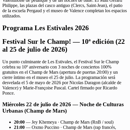
Valentinoise de pétanque y de las noches de baile. El Mail Gérard
Philippe, las plazas del casco antiguo (Clercs, Saint-Jean), el patio
de la escuela Pergaud y el museo de Valence completan los espacios
utilizados.
Programa Les Estivales 2026
Festival Sur le Champ! — 10ª edición (22
al 25 de julio de 2026)
Un punto culminante de Les Estivales, el Festival Sur le Champ
celebra su 10º aniversario con 3 noches de conciertos 100%
gratuitos en el Champ de Mars (apertura de puertas 20:00) y un
cierre íntimo en el museo el 25 de julio. La programación será
desvelada el 5 de mayo de 2026 por Nicolas Daragon (alcalde de
Valence) y Marie-Françoise Pascal. Cartel firmado por Ricardo
Ponce.
Miércoles 22 de julio de 2026 — Noche de Culturas
Urbanas (Champ de Mars)
20:00
— Jey Khemeya · Champ de Mars (RnB / soul)
21:00
— Oxmo Puccino · Champ de Mars (rap francés,