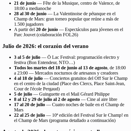
21 de junio
— Fête de la Musique, centro de Valence, de
18:00 a medianoche
28 al 30 de junio
— La Valentinoise de pétanque en el
Champ de Mars: gran torneo popular que reúne a más de
1.500 jugadores
A partir del
20 de junio
— Espectáculos para jóvenes en el
Parc Jouvet (colaboración FOL26)
Julio de 2026: el corazón del verano
3 al 5 de julio
— Ō Lac Festival: programación electro y
festiva (Bon Entendeur, NTO…)
Todos los martes del 18 de junio al 13 de agosto
, de 18:00
a 23:00 — Mercados nocturnos de artesanos y creadores
4 al 18 de julio
— Conciertos gratuitos del Off Sur le Champ
en el centro de la ciudad (Place des Clercs, Place Saint-Jean,
Cour de l'école Pergaud)
5 de julio
— Guinguette en el Mail Gérard Philippe
8 al 12 y 29 de julio al 2 de agosto
— Cine al aire libre
17 al 20 de julio
— Cuatro noches de baile en el Champ de
Mars
22 al 25 de julio
— 10ª edición del Festival Sur le Champ! en
el Champ de Mars (programa detallado a continuación)