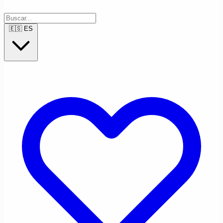
🇪🇸
ES