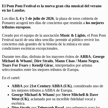
El Pom Pom Festival es la nueva gran cita musical del verano
en las Landas.
Los días
3, 4 y 5 de julio de 2026
, la plaza de toros cubierta de
Pomarez acogerá tres días de conciertos que reunirán a
los mejores
tributos europeos
.
Creado por el equipo de la asociación
Music & Lights
, el Pom Pom
Festival nació de una idea sencilla: permitir al público revivir los
conciertos más grandes de la historia de la música en unas
condiciones escénicas excepcionales.
Durante tres días, disfruta de los mayores éxitos de
ABBA
,
George
Michael & Wham!
,
Dire Straits
,
Manu Chao / Mano Negra
,
Tears For Fears
y
Kendji Girac
, interpretados por artistas
seleccionados entre los mejores tributos de Europa.
En el cartel:
ABBA
por
21st Century ABBA (UK)
, considerado uno de
los mejores tributos a ABBA de Europa.
George Michael & Wham!
por
Steve Mitchell & Dave
West (UK)
, aclamado por su increíble fidelidad vocal y
escénica.
Dire Straits
por
Telegraph Road
, una referencia para los