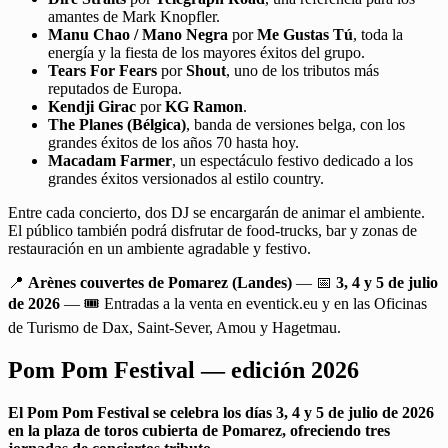
amantes de Mark Knopfler.
Manu Chao / Mano Negra
por
Me Gustas Tú
, toda la
energía y la fiesta de los mayores éxitos del grupo.
Tears For Fears
por
Shout
, uno de los tributos más
reputados de Europa.
Kendji Girac
por
KG Ramon
.
The Planes (Bélgica)
, banda de versiones belga, con los
grandes éxitos de los años 70 hasta hoy.
Macadam Farmer
, un espectáculo festivo dedicado a los
grandes éxitos versionados al estilo country.
Entre cada concierto, dos DJ se encargarán de animar el ambiente.
El público también podrá disfrutar de food-trucks, bar y zonas de
restauración en un ambiente agradable y festivo.
📍
Arènes couvertes de Pomarez (Landes)
— 📅
3, 4 y 5 de julio
de 2026
— 🎟 Entradas a la venta en eventick.eu y en las Oficinas
de Turismo de Dax, Saint-Sever, Amou y Hagetmau.
Pom Pom Festival — edición 2026
El Pom Pom Festival se celebra los días 3, 4 y 5 de julio de 2026
en la plaza de toros cubierta de Pomarez, ofreciendo tres