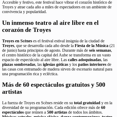
Accesible y festivo, este festival hace vibrar el corazón histórico de
Troyes y atrae cada año a miles de espectadores en un ambiente de
convivencia y popularidad.
Un inmenso teatro al aire libre en el
corazón de Troyes
Troyes en Scènes
es el festival estival insignia de la ciudad de
Troyes
, que se desarrolla cada año desde la
Fiesta de la Música
(21
de junio) hasta principios de agosto. Durante más de
seis semanas
,
el centro histórico de la capital del Aube se transforma en un vasto
espacio de espectáculo al aire libre. Las
calles adoquinadas
, las
plazas sombreadas
, las
iglesias góticas
y los
patios interiores
de
las casas con entramado de madera sirven de escenario natural para
una programación rica y ecléctica.
Más de 60 espectáculos gratuitos y 500
artistas
La fuerza de Troyes en Scènes reside en su
total gratuidad
y en la
diversidad de su programación. Cada edición ofrece más de
60
espectáculos
que reúnen a
500 artistas
de todos los ámbitos.
Músicas actuales
,
música clásica
,
danza contemporánea
,
teatro