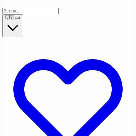
🇪🇸
ES