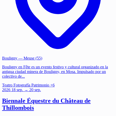
Bouligny
— Meuse (55)
Bouligny en Fête es un evento festivo y cultural organizado en la
antigua ciudad minera de Bouligny, en Mosa. Impulsado por un
colectivo de...
Teatro
Fotografía
Patrimonio
+6
2026
18
sep.
→ 20 sep.
Biennale Équestre du Château de
Thillombois