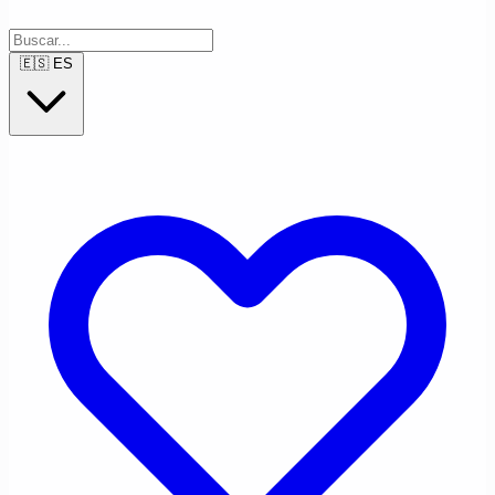
🇪🇸
ES