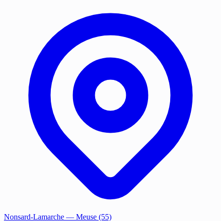
Nonsard-Lamarche
— Meuse (55)