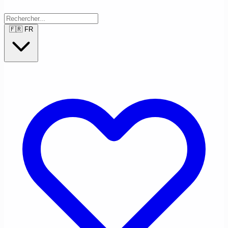
🇫🇷
FR