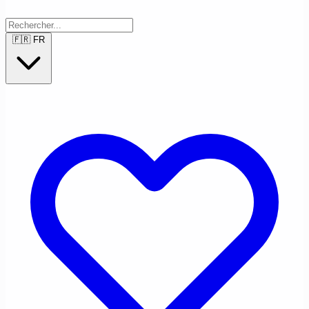
🇫🇷
FR