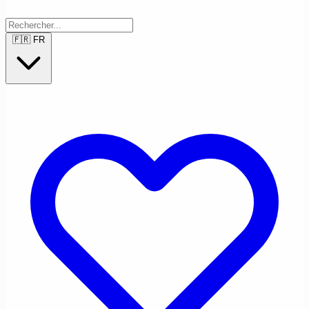
🇫🇷
FR