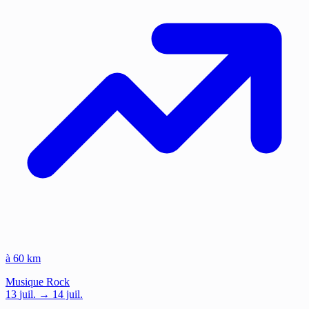
à 60 km
Musique
Rock
13
juil.
→ 14 juil.