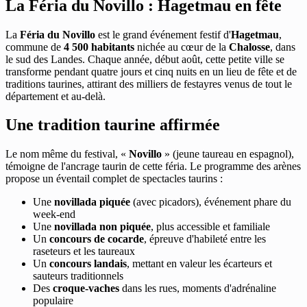
La Féria du Novillo : Hagetmau en fête
La
Féria du Novillo
est le grand événement festif d'
Hagetmau
,
commune de
4 500 habitants
nichée au cœur de la
Chalosse
, dans
le sud des Landes. Chaque année, début août, cette petite ville se
transforme pendant quatre jours et cinq nuits en un lieu de fête et de
traditions taurines, attirant des milliers de festayres venus de tout le
département et au-delà.
Une tradition taurine affirmée
Le nom même du festival, «
Novillo
» (jeune taureau en espagnol),
témoigne de l'ancrage taurin de cette féria. Le programme des arènes
propose un éventail complet de spectacles taurins :
Une
novillada piquée
(avec picadors), événement phare du
week-end
Une
novillada non piquée
, plus accessible et familiale
Un
concours de cocarde
, épreuve d'habileté entre les
raseteurs et les taureaux
Un
concours landais
, mettant en valeur les écarteurs et
sauteurs traditionnels
Des
croque-vaches
dans les rues, moments d'adrénaline
populaire