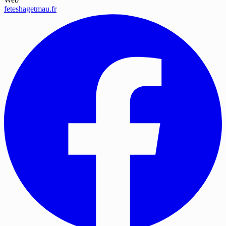
feteshagetmau.fr